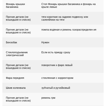
Фонарь крышки
Стоп Фонарь крышки багажника и фонарь на
багажника
крыле левые
Прочие детали (не
тяги короткие на заднюю подвеску или
вошедшие в список)
саленблоки на тяги
Прочие детали (не
помпа водяная и ремень газораспределен ия
вошедшие в список)
Бензобак
Нужен
Стеклоподъемник
Если есть приеду сразу
электрический
Прочие детали (не
поворотник к фаре левый
вошедшие в список)
Фара передняя
стеклянная с корректором
Шкив коленвала
зубчатый и ручейковый
Прочие детали (не
ремень грм
вошедшие в список)